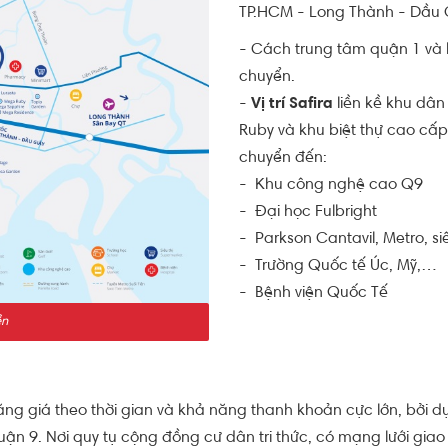
TP.HCM - Long Thành - Dầu 
- Cách trung tâm quận 1 và 
chuyển.
-
Vị trí Safira
liền kề khu dâ
Ruby và khu biệt thự cao c
chuyển đến:
- Khu công nghệ cao Q9
- Đại học Fulbright
- Parkson Cantavil, Metro, siê
- Trường Quốc tế Úc, Mỹ,…
- Bệnh viện Quốc Tế
ền
ng tăng giá theo thời gian và khả năng thanh khoản cực lớn, bở
n 9. Nơi quy tụ cộng đồng cư dân tri thức, có mạng lưới giao