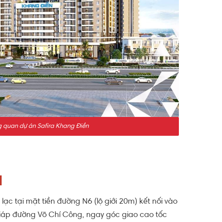
 quan dự án Safira Khang Điền
N
 lạc tại mặt tiền đường N6 (lộ giới 20m) kết nối vào
 giáp đường Võ Chí Công, ngay góc giao cao tốc