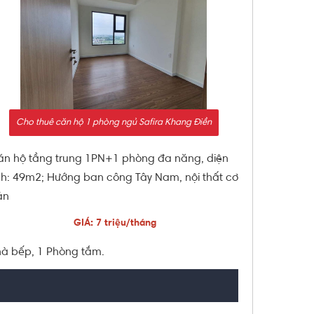
Cho thuê căn hộ 1 phòng ngủ Safira Khang Điền
n hộ tầng trung 1PN+1 phòng đa năng, diện
ch: 49m2; Hướng ban công Tây Nam, nội thất cơ
ản
GIÁ: 7 triệu/tháng
hà bếp, 1 Phòng tắm.