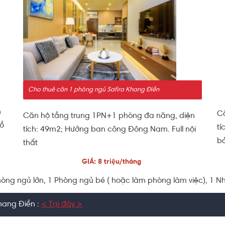
Cho thuê căn 1 phòng ngủ Safira Khang Điền
n
Că
Căn hộ tầng trung 1PN+1 phòng đa năng, diện
hồ
tí
tích: 49m2; Hướng ban công Đông Nam. Full nội
b
thất
GIÁ: 8 triệu/tháng
hòng ngủ lớn, 1 Phòng ngủ bé ( hoặc làm phòng làm việc), 1 N
hang Điền :
< Tại đây >