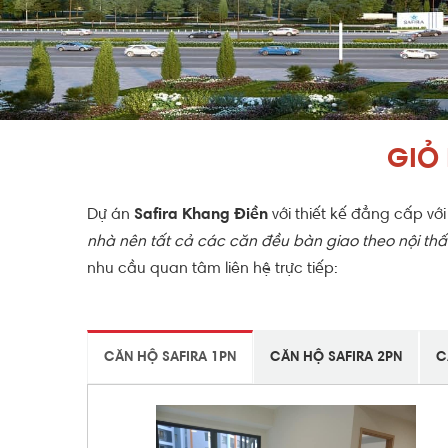
GIỎ
Dự án
Safira Khang Điền
với thiết kế đẳng cấp v
nhà nên tất cả các căn đều bàn giao theo nội thất
nhu cầu quan tâm liên hệ trực tiếp:
CĂN HỘ SAFIRA 1PN
CĂN HỘ SAFIRA 2PN
C