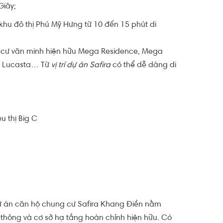
Giây;
khu đô thị Phú Mỹ Hưng từ 10 đến 15 phút di
n cư văn minh hiện hữu Mega Residence, Mega
ấp Lucasta… Từ
vị trí dự án Safira
có thể dễ dàng di
u thị Big C
i dự án căn hộ chung cư Safira Khang Điền nằm
 thông và cơ sở hạ tầng hoàn chỉnh hiện hữu. Có