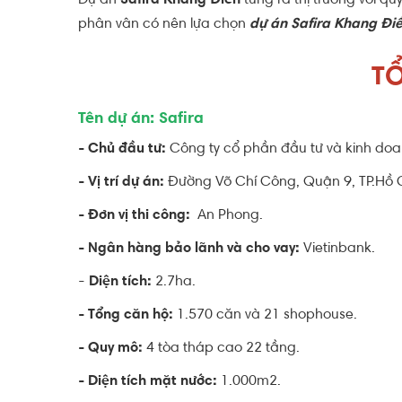
Dự án
Safira Khang Điền
tung ra thị trường với q
phân vân có nên lựa chọn
dự án Safira Khang Đi
TỔ
Tên dự án: Safira
- Chủ đầu tư:
Công ty cổ phần đầu tư và kinh do
- Vị trí dự án:
Đường Võ Chí Công, Quận 9, TP.Hồ C
- Đơn vị thi công:
An Phong.
- Ngân hàng bảo lãnh và cho vay:
Vietinbank.
-
Diện tích:
2.7ha.
- Tổng căn hộ:
1.570 căn và 21 shophouse.
- Quy mô:
4 tòa tháp cao 22 tầng.
- Diện tích mặt nước:
1.000m2.