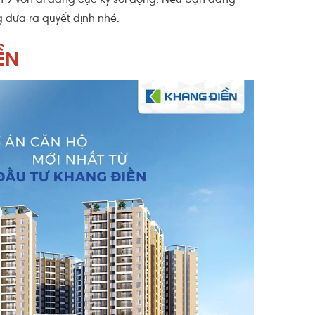
n 9 vốn dĩ đang cực kỳ sôi động. Nếu bạn đang
 đưa ra quyết định nhé.
IỀN