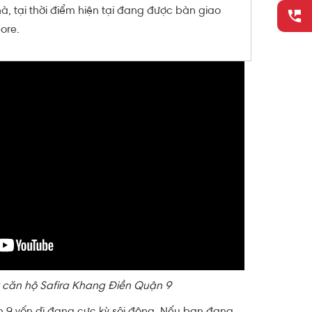
à, tại thời điểm hiện tại đang được bàn giao
ore.
 căn hộ Safira Khang Điền Quận 9