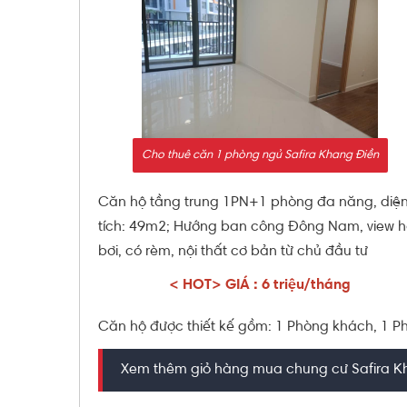
Cho thuê căn 1 phòng ngủ Safira Khang Điền
Căn hộ tầng trung 1PN+1 phòng đa năng, diệ
tích: 49m2; Hướng ban công Đông Nam, view 
bơi, có rèm, nội thất cơ bản từ chủ đầu tư
< HOT> GIÁ : 6 triệu/tháng
Căn hộ được thiết kế gồm: 1 Phòng khách, 1 P
Xem thêm giỏ hàng mua chung cư Safira K