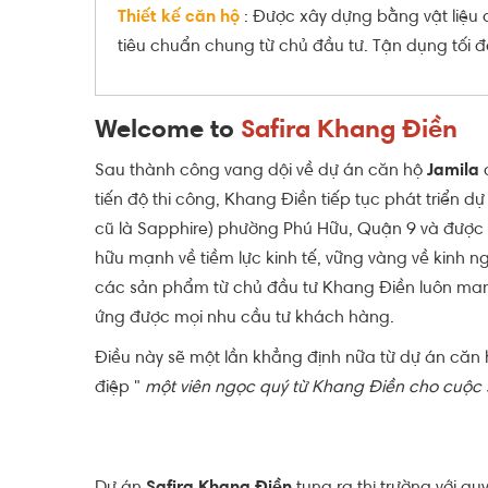
Thiết kế căn hộ
: Được xây dựng bằng vật liệu c
tiêu chuẩn chung từ chủ đầu tư. Tận dụng tối 
Welcome to
Safira Khang Điền
Sau thành công vang dội về dự án căn hộ
Jamila
q
tiến độ thi công, Khang Điền tiếp tục phát triển d
cũ là Sapphire) phường Phú Hữu, Quận 9 và được
hữu mạnh về tiềm lực kinh tế, vững vàng về kinh 
các sản phẩm từ chủ đầu tư Khang Điền luôn ma
ứng được mọi nhu cầu tư khách hàng.
Điều này sẽ một lần khẳng định nữa từ dự án căn
điệp "
một viên ngọc quý từ Khang Điền cho cuộc 