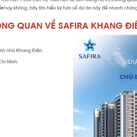
uy mô hơn 1.500 căn hộ hứa hẹn sẽ làm bùng nổ thị trường quậ
ền
hay không, hãy tìm hiểu kỹ hơn về dự án này để nhanh chóng
NG QUAN VỀ SAFIRA KHANG Đ
anh nhà Khang Điền.
hí Minh.