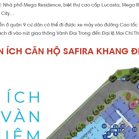
: Nhà phố Mega Residence, biệt thự cao cấp Lucasta, Mega Ru
t City…
n ở quận 9 cư dân có thể đi được xe máy vào đường Cao tốc 
 đi vào nút giao thông Vành Đai Trong đến Đại lộ Mai Chí Tho
ỆN ÍCH CĂN HỘ SAFIRA KHANG Đ