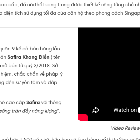
ao cấp, đồ nội thất sang trọng được thiết kế riêng từng chủ nh
đa diện tích sử dụng tối đa của căn hộ theo phong cách Singap
uận 9 kể cả bán hàng lẫn
ự án
Safira Khang Điền
( tên
 mở bán từ quý 3/2018. Sở
nghiệm, chắc chắn về pháp lý
ng đến sự yên tâm và đáp
 hộ cao cấp
Safira
với thông
sống tràn đầy năng lượng
".
Video Review